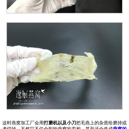
这时燕窝加工厂会用
打磨机以及小刀
把毛燕上的杂质给磨掉或
者切掉，不然它不仅会影响燕窝的卖相，甚至还会造成
燕窝的