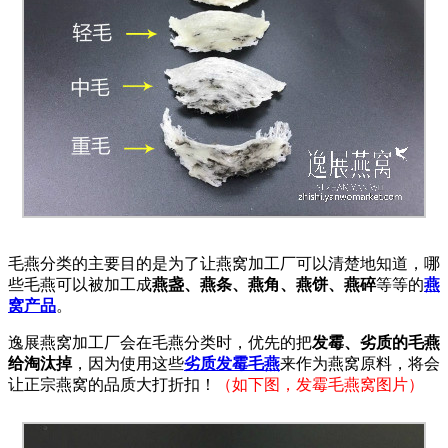
毛燕分类的主要目的是为了让燕窝加工厂可以清楚地知道，哪
些毛燕可以被加工成
燕盏、燕条、燕角、燕饼、燕碎
等等的
燕
窝产品
。
逸展燕窝加工厂会在毛燕分类时，优先的把
发霉、劣质的毛燕
给淘汰掉
，因为使用这些
劣质发霉毛燕
来作为燕窝原料，将会
让正宗燕窝的品质大打折扣！
（如下图，发霉毛燕窝图片）