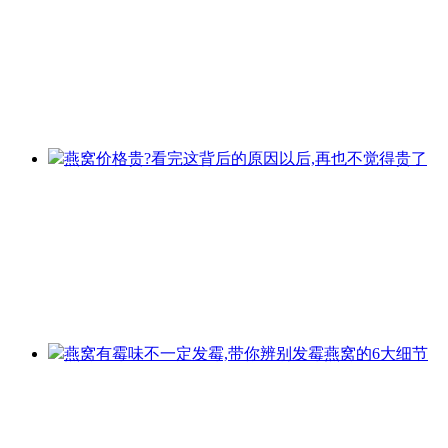
燕窝价格贵?看完这背后的原因以后,再也不觉得贵了
燕窝有霉味不一定发霉,带你辨别发霉燕窝的6大细节