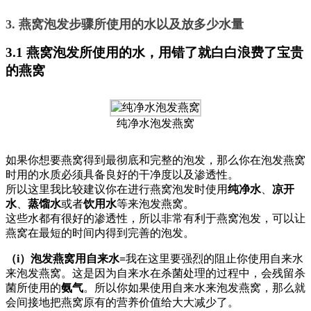
3. 燕窝泡发步骤所使用的水以及放多少水量
3.1 燕窝泡发所使用的水，用错了就白白浪费了宝贵
的燕窝
纯净水泡发燕窝
如果你想要燕窝得到最彻底和完整的泡发，那么你在泡发燕窝
时用的水质必须具备良好的干净度以及渗透性。
所以这里我比较建议你在进行燕窝泡发时使用
纯净水
、
凉开
水
、
蒸馏水
或者
饮用水
等来泡发燕窝。
这些水都有很好的渗透性，所以非常有利于燕窝泡发，可以让
燕窝在最短的时间内得到完善的泡发。
（i）泡发燕窝用自来水=
我在这里要强烈的阻止你使用自来水
来泡发燕窝。这是因为自来水在杀菌处理的过程中，会残留杀
菌所使用的
氨气
。所以你如果使用自来水来泡发燕窝，那么就
会间接地把燕窝原有的营养价值给大大减少了。