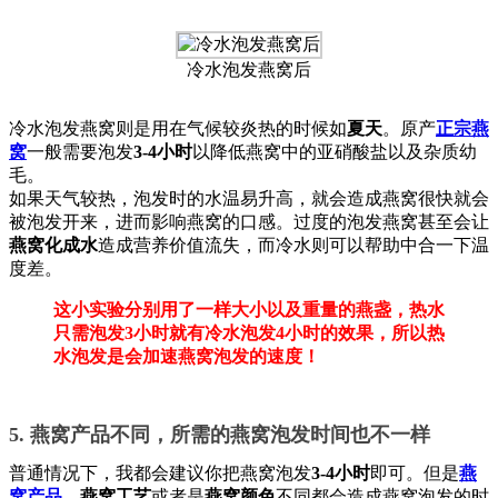
冷水泡发燕窝后
冷水泡发燕窝则是用在气候较炎热的时候如
夏天
。原产
正宗燕
窝
一般需要泡发
3-4小时
以降低燕窝中的亚硝酸盐以及杂质幼
毛。
如果天气较热，泡发时的水温易升高，就会造成燕窝很快就会
被泡发开来，进而影响燕窝的口感。过度的泡发燕窝甚至会让
燕窝化成水
造成营养价值流失，而冷水则可以帮助中合一下温
度差。
这小实验分别用了一样大小以及重量的燕盏，热水
只需泡发3小时就有冷水泡发4小时的效果，所以热
水泡发是会加速燕窝泡发的速度！
5. 燕窝产品不同，所需的燕窝泡发时间也不一样
普通情况下，我都会建议你把燕窝泡发
3-4小时
即可。但是
燕
窝产品
、
燕窝工艺
或者是
燕窝颜色
不同都会造成燕窝泡发的时