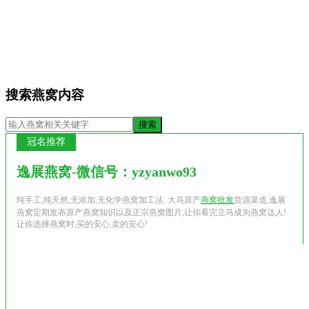
搜索燕窝内容
冠名推荐
逸展燕窝-微信号：yzyanwo93
纯手工,纯天然,无添加,无化学燕窝加工法. 大马原产
燕窝批发
货源渠道,逸展
燕窝定期发布原产燕窝知识以及正宗燕窝图片,让你看完立马成为燕窝达人!
让你选择燕窝时,买的安心,卖的安心!