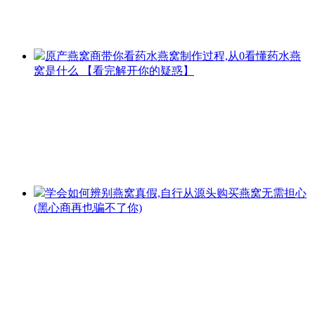
原产燕窝商带你看药水燕窝制作过程,从0看懂药水燕
窝是什么
【看完解开你的疑惑】
学会如何辨别燕窝真假,自行从源头购买燕窝无需担心
(黑心商再也骗不了你)