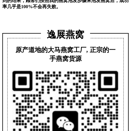
到的结果，顾客们按照我的燕窝泡发步骤来泡发燕窝后，成功
率几乎是100%不会再失败。
逸展燕窝
原产道地的大马燕窝工厂, 正宗的一
手燕窝货源