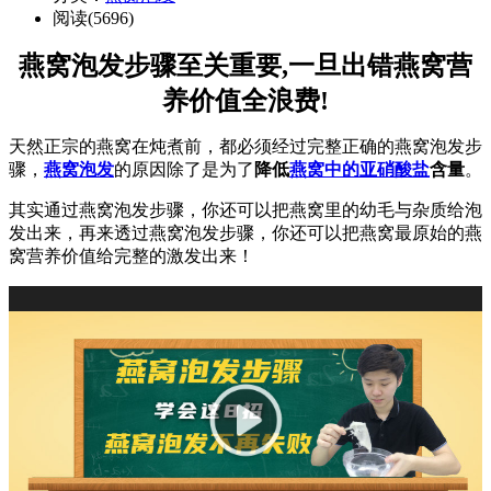
阅读(5696)
燕窝泡发步骤至关重要,一旦出错燕窝营
养价值全浪费!
天然正宗的燕窝在炖煮前，都必须经过完整正确的燕窝泡发步
骤，
燕窝泡发
的原因除了是为了
降低
燕窝中的亚硝酸盐
含量
。
其实通过燕窝泡发步骤，你还可以把燕窝里的幼毛与杂质给泡
发出来，再来透过燕窝泡发步骤，你还可以把燕窝最原始的燕
窝营养价值给完整的激发出来！