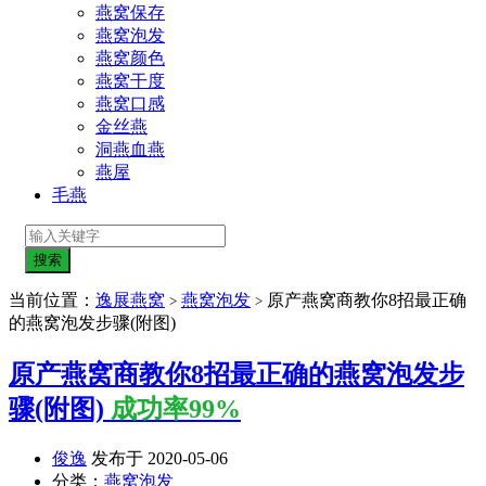
燕窝保存
燕窝泡发
燕窝颜色
燕窝干度
燕窝口感
金丝燕
洞燕血燕
燕屋
毛燕
当前位置：
逸展燕窝
燕窝泡发
原产燕窝商教你8招最正确
>
>
的燕窝泡发步骤(附图)
原产燕窝商教你8招最正确的燕窝泡发步
骤(附图)
成功率99%
俊逸
发布于 2020-05-06
分类：
燕窝泡发