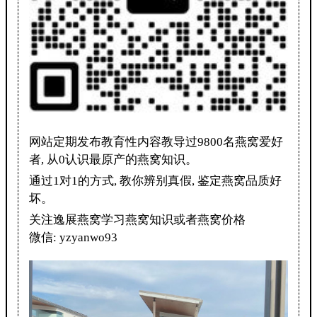
网站定期发布教育性内容教导过9800名燕窝爱好
者, 从0认识最原产的燕窝知识。
通过1对1的方式, 教你辨别真假, 鉴定燕窝品质好
坏。
关注逸展燕窝学习燕窝知识或者燕窝价格
微信: yzyanwo93