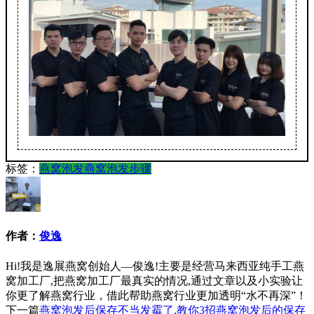
标签：
燕窝泡发
燕窝泡发步骤
作者：
俊逸
Hi!我是逸展燕窝创始人—俊逸!主要是经营马来西亚纯手工燕
窝加工厂,把燕窝加工厂最真实的情况,通过文章以及小实验让
你更了解燕窝行业，借此帮助燕窝行业更加透明“水不再深”！
下一篇
燕窝泡发后保存不当发霉了,教你3招燕窝泡发后的保存