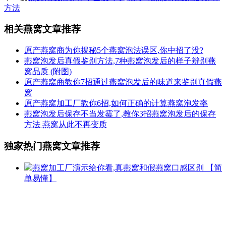
方法
相关燕窝文章推荐
原产燕窝商为你揭秘5个燕窝泡法误区,你中招了没?
燕窝泡发后真假鉴别方法,7种燕窝泡发后的样子辨别燕
窝品质
(附图)
原产燕窝商教你7招通过燕窝泡发后的味道来鉴别真假燕
窝
原产燕窝加工厂教你6招,如何正确的计算燕窝泡发率
燕窝泡发后保存不当发霉了,教你3招燕窝泡发后的保存
方法
燕窝从此不再变质
独家热门燕窝文章推荐
燕窝加工厂演示给你看,真燕窝和假燕窝口感区别
【简
单易懂】