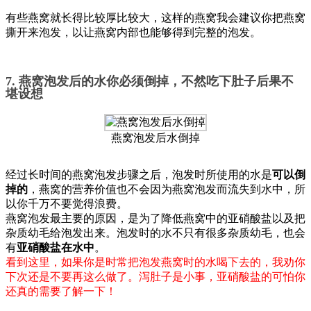
有些燕窝就长得比较厚比较大，这样的燕窝我会建议你把燕窝
撕开来泡发，以让燕窝内部也能够得到完整的泡发。
7. 燕窝泡发后的水你必须倒掉，不然吃下肚子后果不
堪设想
燕窝泡发后水倒掉
经过长时间的燕窝泡发步骤之后，泡发时所使用的水是
可以倒
掉的
，燕窝的营养价值也不会因为燕窝泡发而流失到水中，所
以你千万不要觉得浪费。
燕窝泡发最主要的原因，是为了降低燕窝中的亚硝酸盐以及把
杂质幼毛给泡发出来。泡发时的水不只有很多杂质幼毛，也会
有
亚硝酸盐在水中
。
看到这里，如果你是时常把泡发燕窝时的水喝下去的，我劝你
下次还是不要再这么做了。泻肚子是小事，亚硝酸盐的可怕你
还真的需要了解一下！