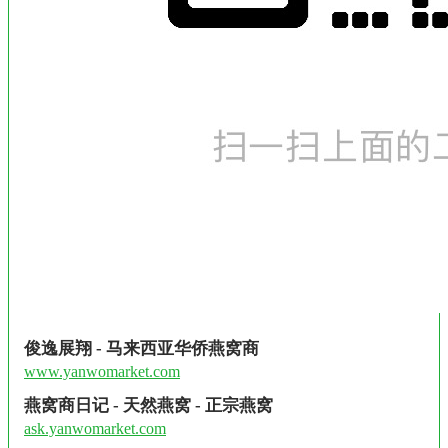
俊逸展翔 - 马来西亚华侨燕窝商
www.yanwomarket.com
燕窝商日记 - 天然燕窝 - 正宗燕窝
ask.yanwomarket.com