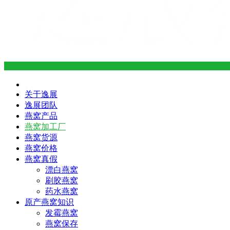
关于逸展
逸展团队
燕窝产品
燕窝加工厂
燕窝货源
燕窝价格
燕窝真假
漂白燕窝
刷胶燕窝
药水燕窝
原产燕窝知识
发霉燕窝
燕窝保存