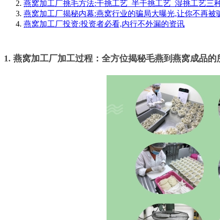
燕窝加工厂挑毛方法:干挑工艺_半干挑工艺_湿挑工艺三
燕窝加工厂揭秘内幕:燕窝行业的骗局大曝光,让你不再被
燕窝加工厂投资:投资者必看,内行不外漏的资讯
1. 燕窝加工厂加工过程：全方位揭秘毛燕到燕窝成品的