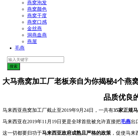
燕窝泡发
燕窝颜色
燕窝干度
燕窝口感
金丝燕
洞燕血燕
燕屋
毛燕
大马燕窝加工厂老板亲自为你揭秘4个燕窝
品质优良
马来西亚燕窝加工厂截止至2019年9月24日，一共有
35家正规
马来西亚在2019年11月19日更是全球首批被允许直接把
毛燕
出
这一切都要归功于
马来西亚政府成熟且严格的政策
，促使马来