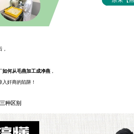
后，
厂
如何从毛燕加工成净燕
，
掉入奸商的陷阱！
艺三种区别