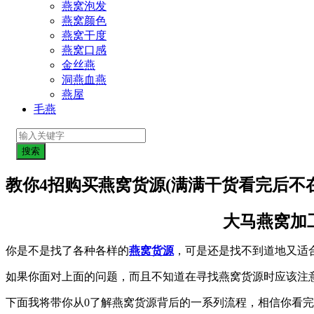
燕窝泡发
燕窝颜色
燕窝干度
燕窝口感
金丝燕
洞燕血燕
燕屋
毛燕
教你4招购买燕窝货源(满满干货看完后不
大马燕窝加
你是不是找了各种各样的
燕窝货源
，可是还是找不到道地又适
如果你面对上面的问题，而且不知道在寻找燕窝货源时应该注
下面我将带你从0了解燕窝货源背后的一系列流程，相信你看