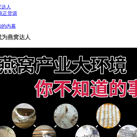
窝达人
纯正货源
知的内幕
,成为燕窝达人