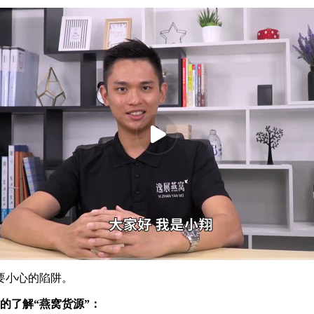
1:23
高清
1x
要小心的陷阱。
的了解“燕窝货源”：