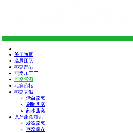
关于逸展
逸展团队
燕窝产品
燕窝加工厂
燕窝货源
燕窝价格
燕窝真假
漂白燕窝
刷胶燕窝
药水燕窝
原产燕窝知识
发霉燕窝
燕窝保存