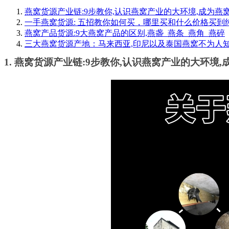
燕窝货源产业链:9步教你,认识燕窝产业的大环境,成为燕
一手燕窝货源: 五招教你如何买，哪里买和什么价格买到
燕窝产品货源:9大燕窝产品的区别,燕盏_燕条_燕角_燕碎
三大燕窝货源产地：马来西亚,印尼以及泰国燕窝不为人
1. 燕窝货源产业链:9步教你,认识燕窝产业的大环境