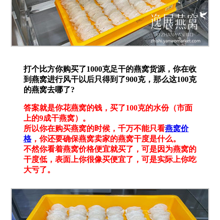
打个比方你购买了1000克足干的燕窝货源，你在收
到燕窝进行风干以后只得到了900克，那么这100克
的燕窝去哪了?
答案就是你花燕窝的钱，买了100克的水份（市面
上的9成干燕窝）。
所以你在购买燕窝的时候，千万不能只看
燕窝价
格
，你还要确保燕窝卖家的燕窝干度是什么。
不然你看着燕窝价格便宜就买了，可是因为燕窝的
干度低，表面上你很像买便宜了，可是实际上你吃
大亏了。