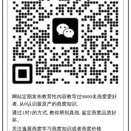
网站定期发布教育性内容教导过9800名燕窝爱好
者, 从0认识最原产的燕窝知识。
通过1对1的方式, 教你辨别真假, 鉴定燕窝品质好
坏。
关注逸展燕窝学习燕窝知识或者燕窝价格