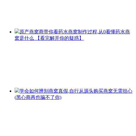
原产燕窝商带你看药水燕窝制作过程,从0看懂药水燕
窝是什么
【看完解开你的疑惑】
学会如何辨别燕窝真假,自行从源头购买燕窝无需担心
(黑心商再也骗不了你)