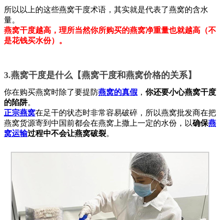
所以以上的这些燕窝干度术语，其实就是代表了燕窝的含水
量。
燕窝干度越高，理所当然你所购买的燕窝净重量也就越高（不
是花钱买水份）。
3.燕窝干度是什么【燕窝干度和燕窝价格的关系】
你在购买燕窝时除了要提防
燕窝的真假
，
你还要小心燕窝干度
的陷阱
。
正宗燕窝
在足干的状态时非常容易破碎，所以燕窝批发商在把
燕窝货源寄到中国前都会在燕窝上撒上一定的水份，以
确保
燕
窝运输
过程中不会让燕窝破裂
。