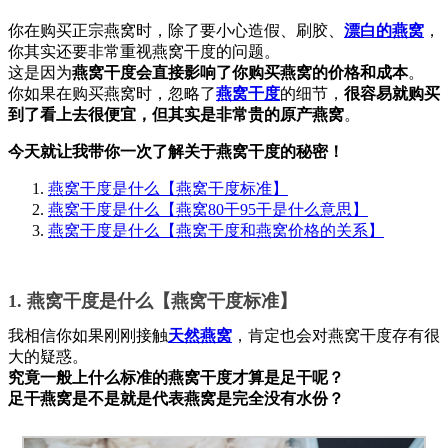
你在购买正宗燕窝时，除了要小心造假、刷胶、
漂白的燕窝
，
你其实还要非常重视燕窝干度的问题。
这是因为
燕窝干度会直接影响了你购买燕窝的价格和成本
。
你如果在购买燕窝时，忽略了
燕窝干度
的细节，
很容易就购买
到了看上去很便宜，但其实是非常贵的原产燕窝
。
今天就让我带你一次了解关于燕窝干度的秘密！
燕窝干度是什么【燕窝干度标准】
燕窝干度是什么【燕窝80干95干是什么意思】
燕窝干度是什么【燕窝干度和燕窝价格的关系】
1. 燕窝干度是什么【燕窝干度标准】
我相信你如果刚刚接触
天然燕窝
，肯定也会对燕窝干度存有很
大的疑惑。
究竟一般上什么标准的燕窝干度才算是足干呢？
足干燕窝是不是就是代表燕窝是完全没有水份？