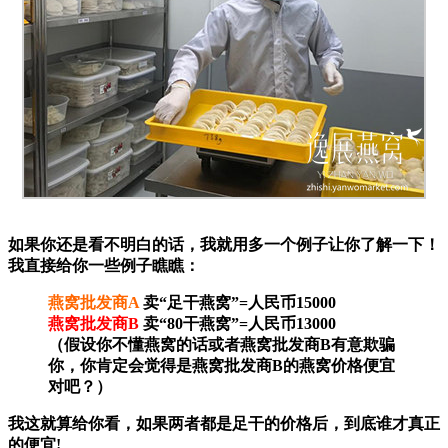
如果你还是看不明白的话，我就用多一个例子让你了解一下！
我直接给你一些例子瞧瞧：
燕窝批发商A
卖“足干燕窝”=人民币15000
燕窝批发商B
卖“80干燕窝”=人民币13000
（假设你不懂燕窝的话或者燕窝批发商B有意欺骗
你，你肯定会觉得是燕窝批发商B的燕窝价格便宜
对吧？）
我这就算给你看，如果两者都是足干的价格后，到底谁才真正
的便宜!