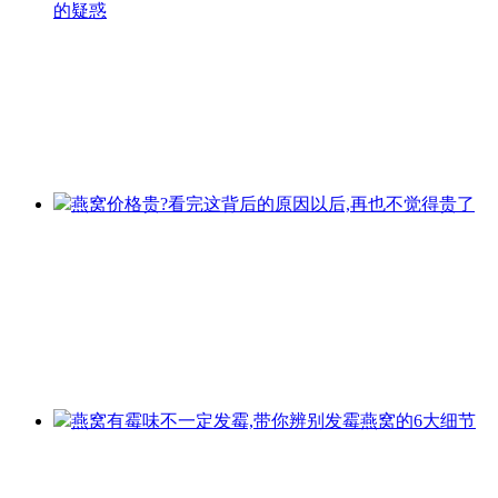
的疑惑
燕窝价格贵?看完这背后的原因以后,再也不觉得贵了
燕窝有霉味不一定发霉,带你辨别发霉燕窝的6大细节