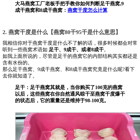
大马燕窝工厂老板手把手教你如何判断足干燕窝,9
成干燕窝和8成干燕窝：
燕窝干度怎么计算
2. 燕窝干度是什么【燕窝80干95干是什么意思】
我相信你对于燕窝干度是什么不了解的话，很多时候都会对常
听到一些燕窝术语如
足干、9成干、或者8成干
。
如我上面所说的，尽管是足干的燕窝它的内部结构其实都还是
含有水份的。
那么足干燕窝、9成干燕窝、和8成干燕窝究竟是什么呢?看下
去你就知道了。
足干：足干燕窝其就是，当你购买了100克的燕窝
以后，这些燕窝在你自然通风晾干至燕窝干度爆干
的状态后，它的重量还是维持于98-100克。