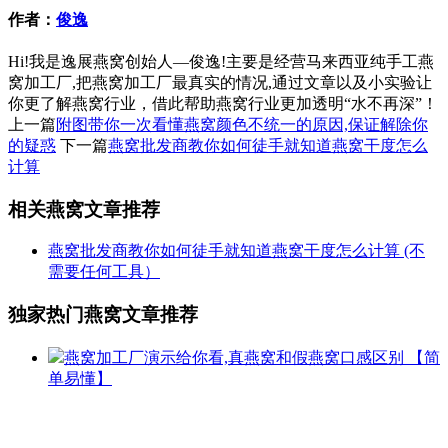
作者：
俊逸
Hi!我是逸展燕窝创始人—俊逸!主要是经营马来西亚纯手工燕
窝加工厂,把燕窝加工厂最真实的情况,通过文章以及小实验让
你更了解燕窝行业，借此帮助燕窝行业更加透明“水不再深”！
上一篇
附图带你一次看懂燕窝颜色不统一的原因,保证解除你
的疑惑
下一篇
燕窝批发商教你如何徒手就知道燕窝干度怎么
计算
相关燕窝文章推荐
燕窝批发商教你如何徒手就知道燕窝干度怎么计算
(不
需要任何工具）
独家热门燕窝文章推荐
燕窝加工厂演示给你看,真燕窝和假燕窝口感区别
【简
单易懂】