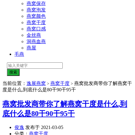
燕窝保存
燕窝泡发
燕窝颜色
燕窝干度
燕窝口感
金丝燕
洞燕血燕
燕屋
毛燕
当前位置：
逸展燕窝
燕窝干度
燕窝批发商带你了解燕窝干
>
>
度是什么,到底什么是80干90干95干
燕窝批发商带你了解燕窝干度是什么,到
底什么是80干90干95干
俊逸
发布于 2021-03-05
分类：
燕窝干度