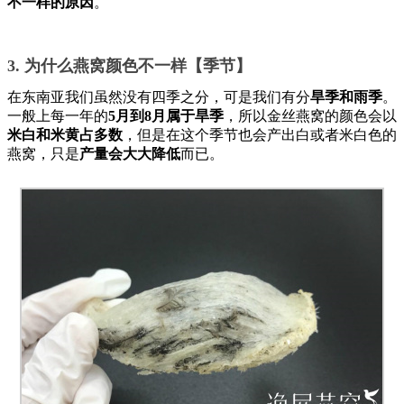
不一样的原因
。
3. 为什么燕窝颜色不一样【季节】
在东南亚我们虽然没有四季之分，可是我们有分
旱季和雨季
。
一般上每一年的
5月到8月属于旱季
，所以金丝燕窝的颜色会以
米白和米黄占多数
，但是在这个季节也会产出白或者米白色的
燕窝，只是
产量会大大降低
而已。