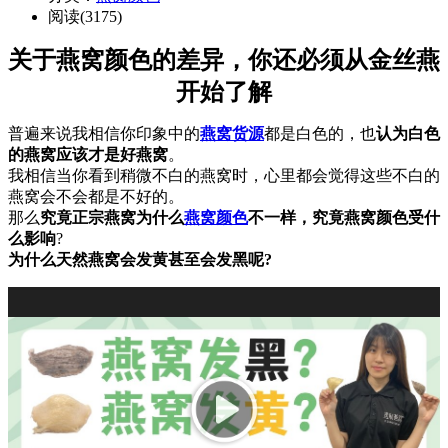
阅读(3175)
关于燕窝颜色的差异，你还必须从金丝燕
开始了解
普遍来说我相信你印象中的
燕窝货源
都是白色的，也
认为白色
的燕窝应该才是好燕窝
。
我相信当你看到稍微不白的燕窝时，心里都会觉得这些不白的
燕窝会不会都是不好的。
那么
究竟正宗燕窝为什么
燕窝颜色
不一样，究竟燕窝颜色受什
么影响
?
为什么天然燕窝会发黄甚至会发黑呢?