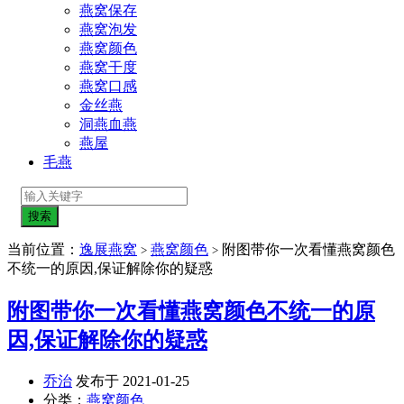
燕窝保存
燕窝泡发
燕窝颜色
燕窝干度
燕窝口感
金丝燕
洞燕血燕
燕屋
毛燕
当前位置：
逸展燕窝
燕窝颜色
附图带你一次看懂燕窝颜色
>
>
不统一的原因,保证解除你的疑惑
附图带你一次看懂燕窝颜色不统一的原
因,保证解除你的疑惑
乔治
发布于 2021-01-25
分类：
燕窝颜色