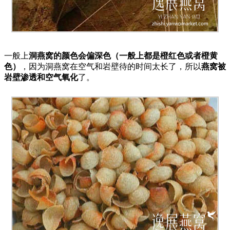
一般上
洞燕窝的颜色会偏深色（一般上都是橙红色或者橙黄
色）
，因为洞燕窝在空气和岩壁待的时间太长了，所以
燕窝被
岩壁渗透和空气氧化
了。