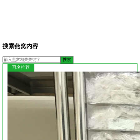
搜索燕窝内容
冠名推荐