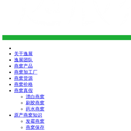
关于逸展
逸展团队
燕窝产品
燕窝加工厂
燕窝货源
燕窝价格
燕窝真假
漂白燕窝
刷胶燕窝
药水燕窝
原产燕窝知识
发霉燕窝
燕窝保存