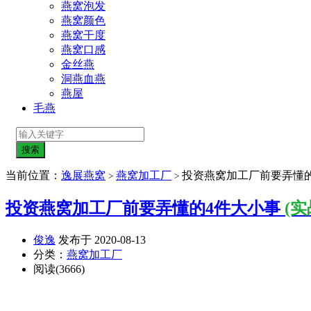
燕窝泡发
燕窝颜色
燕窝干度
燕窝口感
金丝燕
洞燕血燕
燕屋
毛燕
当前位置：
逸展燕窝
燕窝加工厂
投资燕窝加工厂前要弄懂
>
>
投资燕窝加工厂前要弄懂的4件大小事
(实
俊逸
发布于 2020-08-13
分类：
燕窝加工厂
阅读(3666)